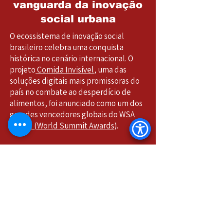
vanguarda da inovação
social urbana
O ecossistema de inovação social
brasileiro celebra uma conquista
histórica no cenário internacional. O
projeto
Comida Invisível
, uma das
soluções digitais mais promissoras do
país no combate ao desperdício de
alimentos, foi anunciado como um dos
grandes vencedores globais do
WSA
Global (World Summit Awards
).
A iniciativa foi premiada na categoria
Government & Citizen Engagement
(Engajamento Governamental e
Cidadão / Assentamentos Urbanos e
Cidades Inteligentes), destacando-se
entre centenas de soluções de mais de
180 países.