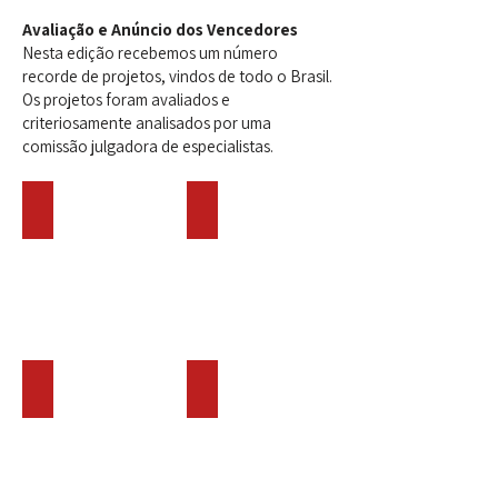
Avaliação e Anúncio dos Vencedores
Nesta edição recebemos um número
recorde de projetos, vindos de todo o Brasil.
Os projetos foram avaliados e
criteriosamente analisados por uma
comissão julgadora de especialistas.
Jurados WSA Brasil
Cláudia Penteado
Claudia
Penteado
é
uma
jornalista
sênior
especializada
em
Gabriela Ribas Glinternik
Katrine Scomparin
negócios,
Gabriela
Katrine
marketing,
Ribas
Scomparin
criatividade
Glinternik
é
e
é
empreendedora
inovação,
Diretora
e